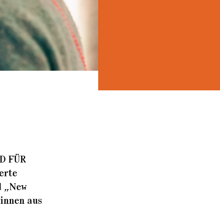
RD FÜR
erte
d „New
:innen aus