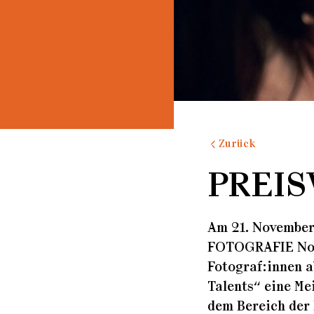
Kontakt
Zuhause No 5
Zuhause No 4
Zuhause No 3
Zurück
Zuhause No 2
PREI
Zuhause No 1
Am 21. November
FOTOGRAFIE No.7 
Fotograf:innen a
Talents“ eine Me
dem Bereich der