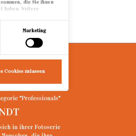
usammen, die Sie ihnen
t haben. Weitere
Marketing
le Cookies zulassen
egorie "Professionals"
ENDT
sich in ihrer Fotoserie