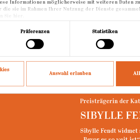
ese Informationen möglicherweise mit weiteren Daten z
r die sie im Rahmen Ihrer Nutzung der Dienste gesammel
 Sie hier.
Präferenzen
Statistiken
kies
Auswahl erlauben
Al
Preisträgerin der Kat
SIBYLLE F
Sibylle Fendt widmet 