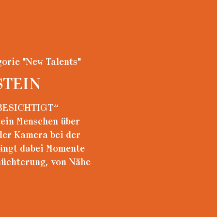
gorie "New Talents"
STEIN
 „BESICHTIGT“
tein Menschen über
der Kamera bei der
ängt dabei Momente
nüchterung, von Nähe