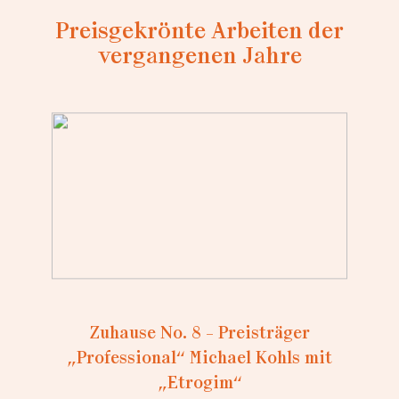
Preisgekrönte Arbeiten der
vergangenen Jahre
Loading...
Zuhause No. 8 – Preisträger
Zuhau
„Professional“ Michael Kohls mit
Talen
„Etrogim“