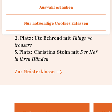
die Besucher:innen ihre Favoriten
Auswahl erlauben
bestimmt.
Nur notwendige Cookies zulassen
1. Platz: Jana Islinger mit
Unter
demselben Himmel
2. Platz: Ute Behrend mit
Things we
treasure
3. Platz: Christina Stohn mit
Der Hof
in ihren Händen
Zur Meisterklasse