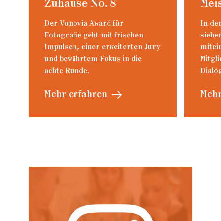
Zuhause No. 8
Mei
Der Vonovia Award für
In de
Fotografie geht mit frischen
siebe
Impulsen, einer erweiterten Jury
mitei
und bewährtem Fokus in die
Mitgl
achte Runde.
Dialog
Mehr erfahren
Mehr