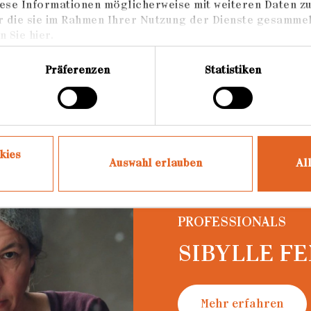
ese Informationen möglicherweise mit weiteren Daten z
r die sie im Rahmen Ihrer Nutzung der Dienste gesammel
 Sie hier.
Präferenzen
Statistiken
kies
Auswahl erlauben
Al
PROFESSIONALS
...
SIBYLLE F
Mehr erfahren