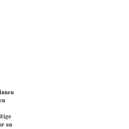
:innen
en
ltige
ur an