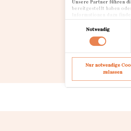
Unsere Partner führen di
bereitgestellt haben ode
Mehr erfahren
Informationen dazu finden
Einwilligungsauswahl
Notwendig
Nur notwendige Coo
zulassen