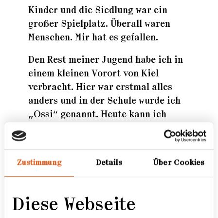
Kinder und die Siedlung war ein
großer Spielplatz. Überall waren
Menschen. Mir hat es gefallen.
Den Rest meiner Jugend habe ich in
einem kleinen Vorort von Kiel
verbracht. Hier war erstmal alles
anders und in der Schule wurde ich
„Ossi“ genannt. Heute kann ich
darüber lachen, wenn ich so genannt
werde. Die Siedlung habe ich seitdem
nur bei Besuchen der Verwandtschaft
Zustimmung
Details
Über Cookies
gesehen.
Von Mal zu Mal wurde die Siedlung
Diese Webseite
immer grauer und zerfiel. Wo früher