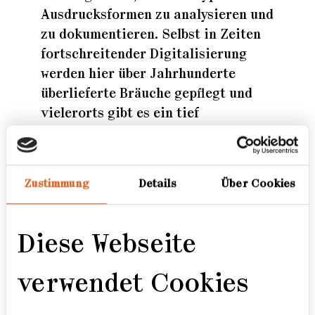
Ausdrucksformen zu analysieren und
zu dokumentieren. Selbst in Zeiten
fortschreitender Digitalisierung
werden hier über Jahrhunderte
überlieferte Bräuche gepflegt und
vielerorts gibt es ein tief
verwurzeltes,
generationenübergreifendes
Traditionsbewusstsein.
Zustimmung
Details
Über Cookies
In der Vergangenheit dienten
Brauch- und Festereignisse als
Höhepunkte im bäuerlichen
Diese Webseite
Arbeitsjahr und schufen einen
Ausgleich zu den Härten des Alltags.
verwendet Cookies
Seither gliedern Riten den
christlichen Jahreszyklus, helfen