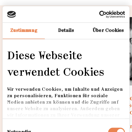
Zustimmung
Details
Über Cookies
Loading...
Diese Webseite
verwendet Cookies
Wir verwenden Cookies, um Inhalte und Anzeigen
zu personalisieren, Funktionen für soziale
Martin Brockhoff |
Pet
Medien anbieten zu können und die Zugriffe auf
Jury Vorsitzender und
Ges
unsere Website zu analysieren. Außerdem geben
Fotograf
Fot
wir Informationen zu Ihrer Verwendung unserer
Website an unsere Partner für soziale Medien,
Mehr erfahren
Mehr
Einwilligungsauswahl
Werbung und Analysen weiter. Unsere Partner