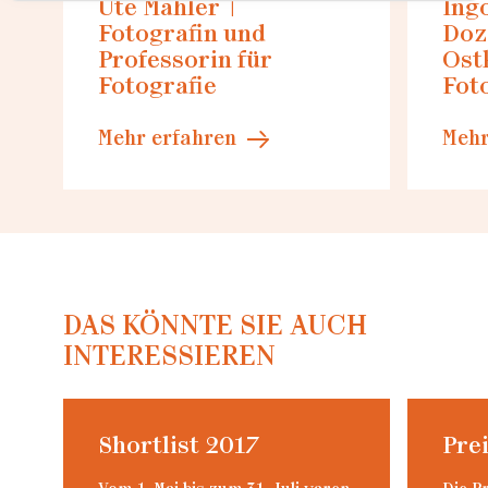
Ute Mahler |
Ing
Fotografin und
Doz
Professorin für
Ost
Fotografie
Fot
Mehr erfahren
Mehr
DAS KÖNNTE SIE AUCH
INTERESSIEREN
Shortlist 2017
Pre