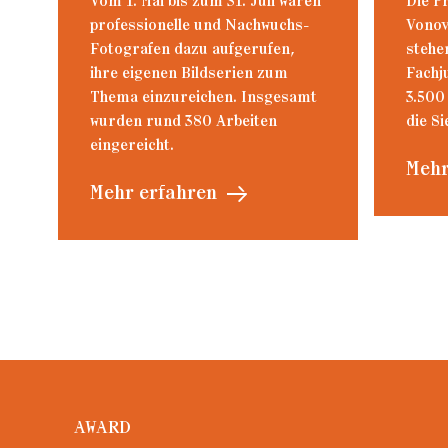
Vom 1. Mai bis zum 31. Juli waren
Die P
professionelle und Nachwuchs-
Vonov
Fotografen dazu aufgerufen,
stehe
ihre eigenen Bildserien zum
Fachj
Thema einzureichen. Insgesamt
3.500
wurden rund 380 Arbeiten
die Si
eingereicht.
Mehr
Mehr erfahren
AWARD