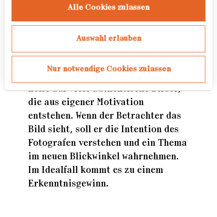
Alle Cookies zulassen
dem Award verbinden?
Glaubwürdigkeit ist ein hohes Gut.
Auswahl erlauben
Das würde ich mir auch bei unserem
Wettbewerb wünschen. Man sollte die
Nur notwendige Cookies zulassen
Kopfgeburten draußen lassen. Ich
hoffe auf viele authentische Bilder,
die aus eigener Motivation
entstehen. Wenn der Betrachter das
Bild sieht, soll er die Intention des
Fotografen verstehen und ein Thema
im neuen Blickwinkel wahrnehmen.
Im Idealfall kommt es zu einem
Erkenntnisgewinn.