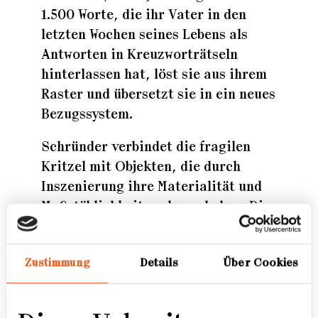
1.500 Worte, die ihr Vater in den
letzten Wochen seines Lebens als
Antworten in Kreuzworträtseln
hinterlassen hat, löst sie aus ihrem
Raster und übersetzt sie in ein neues
Bezugssystem.
Schründer verbindet die fragilen
Kritzel mit Objekten, die durch
Inszenierung ihre Materialität und
Maßstäblichkeit verloren haben. Die
Gegenstände entstammen der
Angelleidenschaft ihres Vaters und
Zustimmung
Details
Über Cookies
weisen ihrerseits Zeichen des
Zerfalls wie auch des
Zusammenhaltens auf. Die