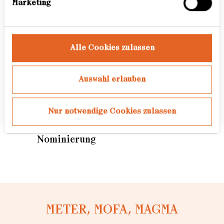
Marketing
Auszeichnungen
2020 CrossCulture programme
Alle Cookies zulassen
des ifa, Remote Fellowship
2015 bangaloResidency, Goethe
Auswahl erlauben
Institut, Residenzstipendium:
Bangalore & Kochi, Indien
Nur notwendige Cookies zulassen
2011 Ina Nobuo Award 2011, Tokio,
Nominierung
METER, MOFA, MAGMA