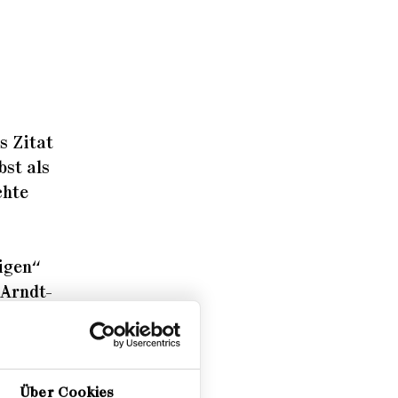
s Zitat
bst als
chte
igen“
 Arndt-
 und
 den
tiven
Über Cookies