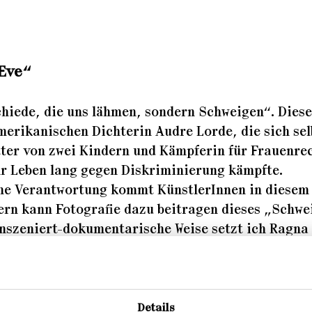
Eve“
chiede, die uns lähmen, sondern Schweigen“. Diese
erikanischen Dichterin Audre Lorde, die sich sel
tter von zwei Kindern und Kämpferin für Frauenre
hr Leben lang gegen Diskriminierung kämpfte.
che Verantwortung kommt KünstlerInnen in diesem
ern kann Fotografie dazu beitragen dieses „Schwe
inszeniert-dokumentarische Weise setzt ich Ragna
t sozialen Ungerechtigkeiten wie dem Patriarchat
nder. Der Dialog zwischen ihr als Fotografin und
 ist hierbei ein wichtiger Bestandteil im partizipa
r Bilder. Audre Lorde zufolge ist es gerade die
Details