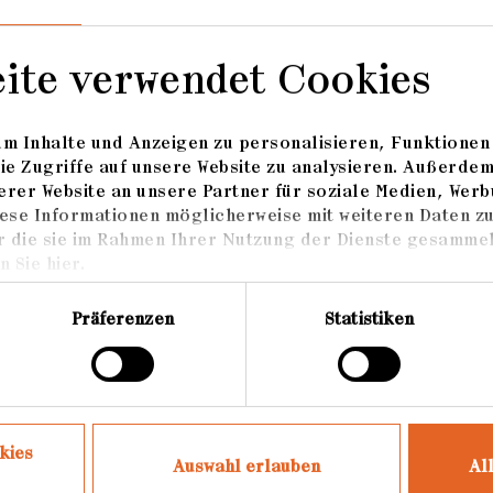
zeptanz unterschiedlicher Stärken, die zu einem
h und einem besseren Zusammenleben führen kann
eite verwendet Cookies
m Inhalte und Anzeigen zu personalisieren, Funktionen 
ie Zugriffe auf unsere Website zu analysieren. Außerde
rer Website an unsere Partner für soziale Medien, Werb
ese Informationen möglicherweise mit weiteren Daten z
rafin
r die sie im Rahmen Ihrer Nutzung der Dienste gesammel
 Sie hier.
Präferenzen
Statistiken
ür Fotografie, Shortlist
nes Edition, 1. Preis
kies
Auswahl erlauben
Al
 Photo Award, Shortlist Beste Arbeit eines aufstr