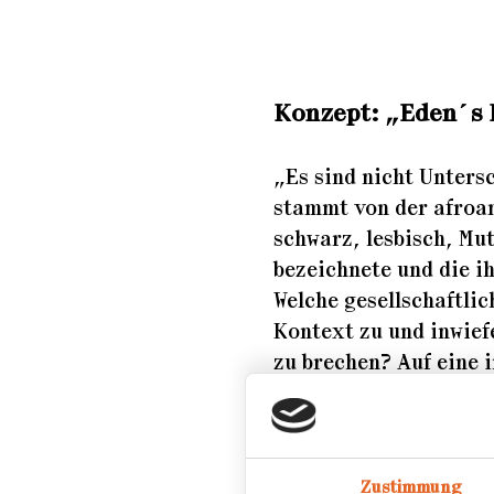
Konzept: „Eden´s
„Es sind nicht Unters
stammt von der afroam
schwarz, lesbisch, Mu
bezeichnete und die i
Welche gesellschaftli
Kontext zu und inwief
zu brechen? Auf eine 
Marić fotografisch mi
dem Rassismus auseina
jeweils Portraitierten
Entstehungsprozess de
Zustimmung