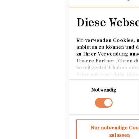
Wahrnehmung sowie Ak
fruchtbaren Austausc
Diese Webs
Wir verwenden Cookies, u
Werdegang
anbieten zu können und d
zu Ihrer Verwendung unse
Unsere Partner führen di
freischaffende Fotog
bereitgestellt haben ode
lebt in Hamburg
Informationen dazu finden
Einwilligungsauswahl
Notwendig
Auszeichnungen
2021 Vonovia Award f
2020 Blurring the Li
Nur notwendige Coo
2019 Felix Schoeller
zulassen