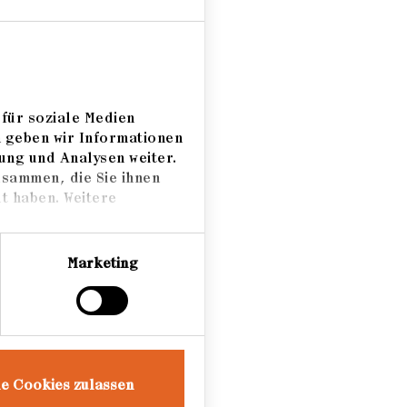
.
für soziale Medien
m geben wir Informationen
ung und Analysen weiter.
usammen, die Sie ihnen
t haben. Weitere
Marketing
le Cookies zulassen
ebenden