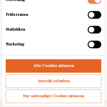
lebt in Los Angeles
führen diese Informationen möglicherweise mit
weiteren Daten zusammen, die Sie ihnen
bereitgestellt haben oder die sie im Rahmen Ihrer
Auszeichnungen
Präferenzen
Nutzung der Dienste gesammelt haben. Weitere
Informationen dazu finden Sie hier.
2018 Elliott Erwitt Fellowship,
Statistiken
Nominierung
2011 London Festival of
Marketing
Photography, International Award,
2. Preis
Alle Cookies zulassen
2009 Magenta Foundation
Emerging Photographer Award
(Canada)
Auswahl erlauben
Nur notwendige Cookies zulassen