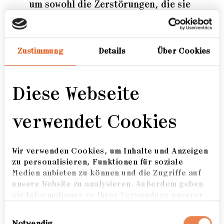
um sowohl die Zerstörungen, die sie
erleben, als auch die erdende Kraft
der festen Verwurzelung vor Ort zu
zeigen. Seine Bilder sind ruhig und
Zustimmung
Details
Über Cookies
still, und trotz des Kriegschaos
beweisen die UkrainerInnen einen
grundlegenden Sinn für
Diese Webseite
Kameradschaft bei der Verteidigung
ihres Heimatlandes, das ist die
verwendet Cookies
Kraft, die sie anspornt.
Wir verwenden Cookies, um Inhalte und Anzeigen
zu personalisieren, Funktionen für soziale
Medien anbieten zu können und die Zugriffe auf
Werdegang
unsere Website zu analysieren. Außerdem geben
wir Informationen zu Ihrer Verwendung unserer
Website an unsere Partner für soziale Medien,
freier Fotograf
Einwilligungsauswahl
Werbung und Analysen weiter. Unsere Partner
Notwendig