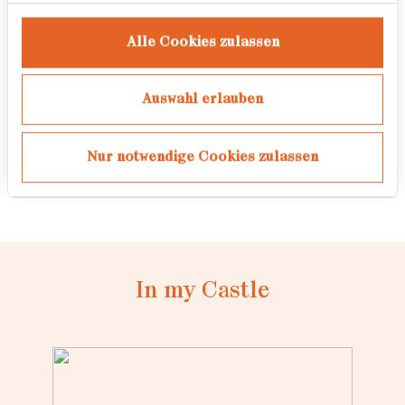
Chicago Architecture Biennale
2021
Alle Cookies zulassen
Europäischer Monat der Fotografie
2020
Auswahl erlauben
Le Festival Voices Off des
Recontres d ́Arles (Fotohaus Paris-
Nur notwendige Cookies zulassen
Berlin, 2019)
In my Castle
Loading...