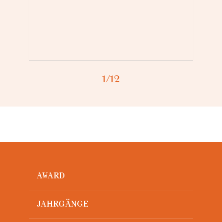
1
/12
AWARD
JAHRGÄNGE