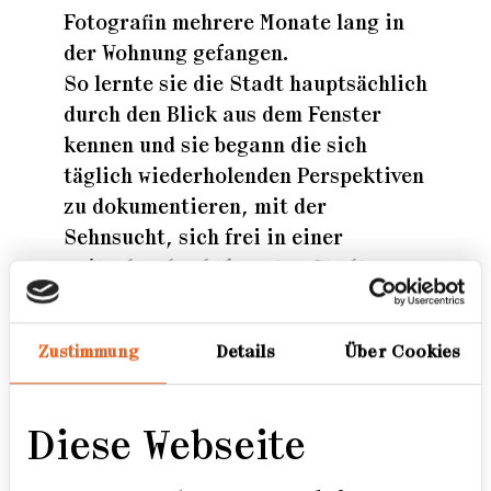
Fotografin mehrere Monate lang in
der Wohnung gefangen.
So lernte sie die Stadt hauptsächlich
durch den Blick aus dem Fenster
kennen und sie begann die sich
täglich wiederholenden Perspektiven
zu dokumentieren, mit der
Sehnsucht, sich frei in einer
weitgehend unbekannten Stadt
bewegen zu können. Diese Stadt aus
der Perspektive eines Hochhauses zu
Zustimmung
Details
Über Cookies
erleben, ist wie der Eintritt in eine
stille Parallelwelt, die nicht
erkennen lässt, dass Chicago eine
Diese Webseite
Großstadt ist, die von wachsender
sozialer Diskrepanz und