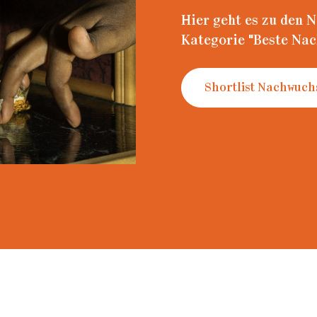
ading...
Hier geht es zu den 
Kategorie "Beste Na
Shortlist Nachwuch