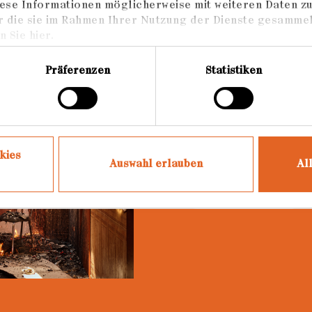
ese Informationen möglicherweise mit weiteren Daten z
r die sie im Rahmen Ihrer Nutzung der Dienste gesammel
 Sie hier.
Präferenzen
Statistiken
SHORTLIST 
Hier geht es zu den 
ading...
Kategorie "Beste Fot
kies
Auswahl erlauben
Al
Shortlist Profis