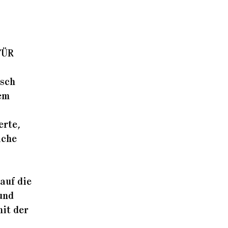
FÜR
isch
dem
erte,
iche
auf die
und
it der