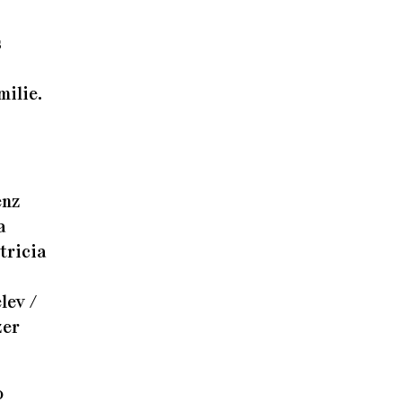
s
milie.
enz
a
tricia
lev /
zer
o