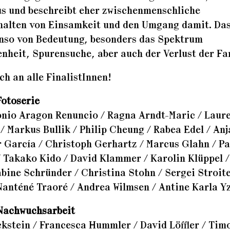
s und beschreibt eher zwischenmenschliche
halten von Einsamkeit und den Umgang damit. Da
enso von Bedeutung, besonders das Spektrum
nheit, Spurensuche, aber auch der Verlust der Fa
h an alle FinalistInnen!
Fotoserie
onio Aragon Renuncio / Ragna Arndt-Maric / Laur
/ Markus Bullik / Philip Cheung / Rabea Edel / Anj
r García / Christoph Gerhartz / Marcus Glahn / Pa
/ Takako Kido / David Klammer / Karolin Klüppel /
bine Schründer / Christina Stohn / Sergei Stroite
anténé Traoré / Andrea Wilmsen / Antine Karla Y
 Nachwuchsarbeit
kstein / Francesca Hummler / David Löffler / Tim