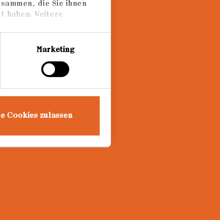
usammen, die Sie ihnen
t haben. Weitere
Marketing
PROFI 2022
Nominierten in der
oserie"
le Cookies zulassen