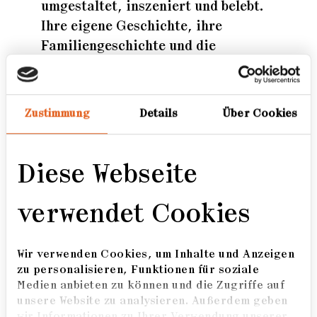
umgestaltet, inszeniert und belebt.
Ihre eigene Geschichte, ihre
Familiengeschichte und die
Geschichte des Dorfes bilden eine
Symbiose, in der auch Raum für
Fiktion bleibt.
Zustimmung
Details
Über Cookies
Inge Broska wuchs im rheinischen
Dorf Otzenrath auf.
Diese Webseite
Sie zog nach Köln, wurde
Bautechnikerin im Brotberuf,
verwendet Cookies
studierte nebenbei Kunst und
gründete die „Ultimate Akademie“,
Wir verwenden Cookies, um Inhalte und Anzeigen
eine Keimzelle der Kölner Fluxus
zu personalisieren, Funktionen für soziale
Bewegung.
Medien anbieten zu können und die Zugriffe auf
Als ihr Heimatdorf dem
unsere Website zu analysieren. Außerdem geben
wir Informationen zu Ihrer Verwendung unserer