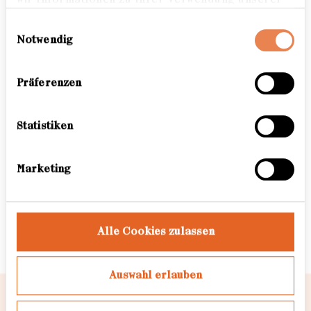
Braunkohletagebau Garzweiler
Website an unsere Partner für soziale Medien,
weichen mussten, zog sie zurück in
Einwilligungsauswahl
Werbung und Analysen weiter. Unsere Partner
ihr Elternhaus und begann achtlos
Notwendig
führen diese Informationen möglicherweise mit
zurückgelassene Genstände zu
weiteren Daten zusammen, die Sie ihnen
bereitgestellt haben oder die sie im Rahmen Ihrer
sammeln. Als vorletzte Bewohnerin
Präferenzen
Nutzung der Dienste gesammelt haben. Weitere
blieb sie im verschwindenden Ort
Informationen dazu finden Sie hier.
Otzenrath leben und siedelte erst
Statistiken
2006 mit den gesammelten
Fragmenten um. Im ehemaligen
Marketing
Pfarrhaus eines Nachbarortes lebt
sie nun in ihrem „Hausmuseum
Otzenrath“.
Alle Cookies zulassen
Auswahl erlauben