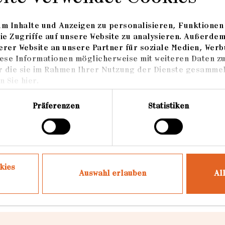
 Häuser wider. Eine solche haltlose Geschichte v
nlich die repräsentative Vorstellung von Heimat f
m Inhalte und Anzeigen zu personalisieren, Funktionen 
 des Bewahrens und der Erinnerung wird durch de
ie Zugriffe auf unsere Website zu analysieren. Außerde
 damit verbundenen Anstieg des Immobilienpreise
rer Website an unsere Partner für soziale Medien, Werb
ese Informationen möglicherweise mit weiteren Daten z
r die sie im Rahmen Ihrer Nutzung der Dienste gesammel
 Sie hier.
re ich sein Leben und seine Hobbys in und um sein
enwart zu beschreiben. Die Arbeit in Daegu hinge
Präferenzen
Statistiken
und ein Abschied von dem alten Zuhause, das bald
kies
Auswahl erlauben
Al