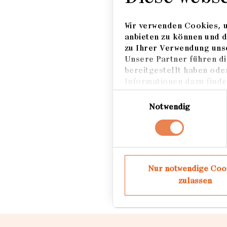
Koreaner zum Wert der
Häusern ist wahrschei
Wir verwenden Cookies, u
Südkoreaner. Der Wert
anbieten zu können und d
der Immobilie und den
zu Ihrer Verwendung unse
Unsere Partner führen di
zunichtegemacht.
bereitgestellt haben ode
Informationen dazu finden
In Dongtan fotografie
Einwilligungsauswahl
Zuhause, um seine Geg
Notwendig
ein Stück Erinnerung 
verschwinden wird.
Nur notwendige Coo
zulassen