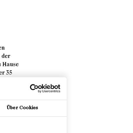
en
 der
u Hause
er 35
wuchs
dt
Über Cookies
en. In
t, ein
er