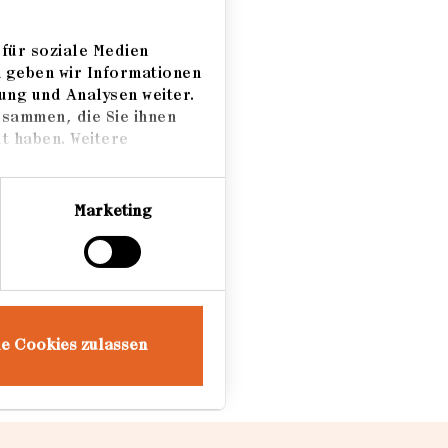
on
ür
für soziale Medien
n Wert
m geben wir Informationen
s
ung und Analysen weiter.
usammen, die Sie ihnen
t haben. Weitere
gen ist
Marketing
le Cookies zulassen