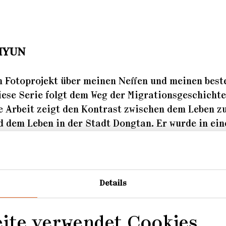
HYUN
 Fotoprojekt über meinen Neffen und meinen best
ese Serie folgt dem Weg der Migrationsgeschichte
ie Arbeit zeigt den Kontrast zwischen dem Leben z
d dem Leben in der Stadt Dongtan. Er wurde in ein
in der südkoreanischen Stadt Daegu geboren und 
bten Lebensjahr auf. Danach zog er in die neue Sta
m Masterplan der Regierung gebaut wurde.
Details
 in Daegu wegen des Wiederaufbaus abgerissen werd
 Neues und Modernes ersetzt, ohne dass Zeit bleib
zu schaffen. Dies spiegelt auch die Einstellung d
eite verwendet Cookies