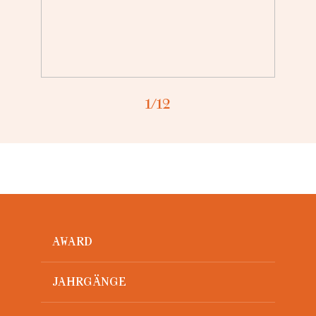
1
/12
AWARD
JAHRGÄNGE