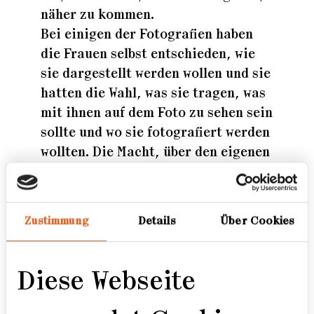
näher zu kommen.
Bei einigen der Fotografien haben
die Frauen selbst entschieden, wie
sie dargestellt werden wollen und sie
hatten die Wahl, was sie tragen, was
mit ihnen auf dem Foto zu sehen sein
sollte und wo sie fotografiert werden
wollten. Die Macht, über den eigenen
Körper zu entscheiden, ist nicht
immer selbstverständlich.
Zustimmung
Details
Über Cookies
Die anderen Fotos entstanden,
während wir darüber sprachen, was
es bedeutet, eine Frau zu sein und
Diese Webseite
über Themen diskutierten, mit
denen Frauen konfrontiert werden.