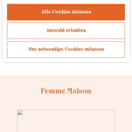
sie kennen, verstehen und ablehnen,
immer noch einen starken Einfluss
Alle Cookies zulassen
darauf haben, wie sie sich selbst
wahrnehmen.
Auswahl erlauben
Dies ist ein fortlaufendes Projekt
und viele weitere Geschichten von
Nur notwendige Cookies zulassen
Frauen werden folgen.
Femme Maison
Loading...