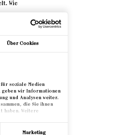
lt. Wie
e - das
z
Über Cookies
über
st 2014
, um
indung
nten -
für soziale Medien
m geben wir Informationen
 -
ung und Analysen weiter.
en NSU
usammen, die Sie ihnen
t haben. Weitere
ischer
 nach
Marketing