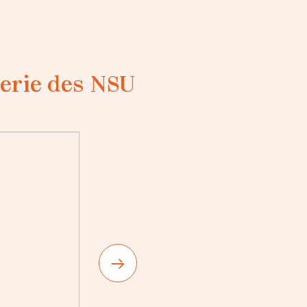
erie des NSU
Loadin