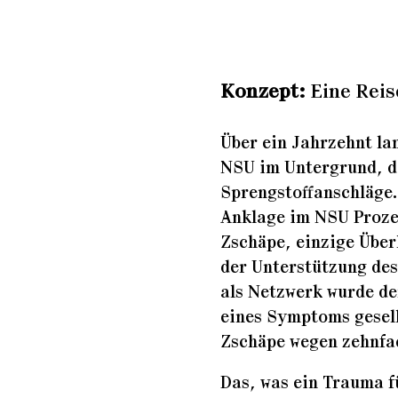
Konz
ept:
Eine Reis
Über ein Jahrzehnt la
NSU im Untergrund, da
Sprengstoffanschläge.
Anklage im NSU Prozes
Zschäpe, einzige Über
der Unterstützung des
als Netzwerk wurde der
eines Symptoms gesell
Zschäpe wegen zehnfac
Das, was ein Trauma fü