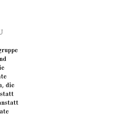
U
rgruppe
und
ie
ate
n, die
statt
anstatt
eate