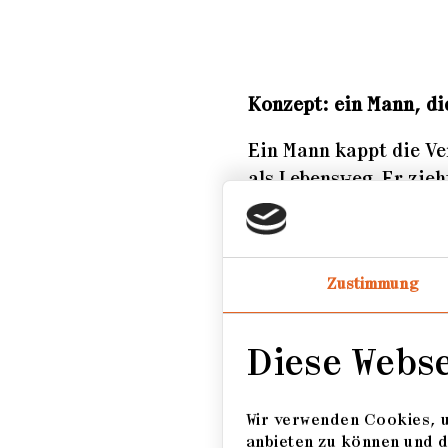
Konzept: ein Mann, di
Ein Mann kappt die Ve
als Lebensweg. Er zieh
Minimum reduziert. Um
gesehen zu werden. Die
Flucht aus dem sozial
Zustimmung
Werdegang
Diese Webs
Freier Fotograf / De
Dozent im Bereich D
Wir verwenden Cookies, u
anbieten zu können und d