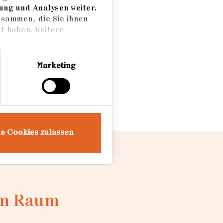
ung und Analysen weiter.
usammen, die Sie ihnen
t haben. Weitere
Marketing
le Cookies zulassen
 im Raum