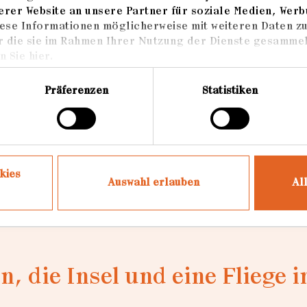
rer Website an unsere Partner für soziale Medien, Werb
ese Informationen möglicherweise mit weiteren Daten z
r die sie im Rahmen Ihrer Nutzung der Dienste gesammel
lung Opera. Isola. - EMOP EUROPEAN MONTH OF
 Sie hier.
rlin
Präferenzen
Statistiken
eutscher Fotobuchpreis (Silber)
kies
Auswahl erlauben
Al
n, die Insel und eine Fliege