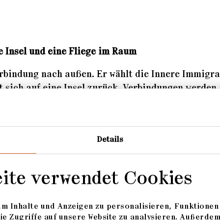
e Insel und eine Fliege im Raum
rbindung nach außen. Er wählt die Innere Immigra
t sich auf eine Insel zurück. Verbindungen werden 
 sich nicht sehen zu müssen, um nicht von ander
 Arbeit assoziiert das Wesen dieser Situation: ei
en Leben.
Details
eite verwendet Cookies
signer
esign/Multimedia/Fotografie
m Inhalte und Anzeigen zu personalisieren, Funktionen 
ie Zugriffe auf unsere Website zu analysieren. Außerde