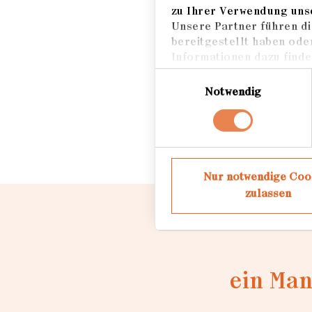
Auszeichnungen
zu Ihrer Verwendung unse
Unsere Partner führen di
bereitgestellt haben ode
2020 Einzelausstel
Informationen dazu finden
PHOTOGRAPHY / Be
Einwilligungsauswahl
Notwendig
Wanderausstellung D
Nur notwendige Coo
zulassen
ein Man