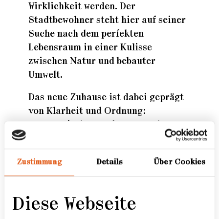
Wirklichkeit werden. Der
Stadtbewohner steht hier auf seiner
Suche nach dem perfekten
Lebensraum in einer Kulisse
zwischen Natur und bebauter
Umwelt.
Das neue Zuhause ist dabei geprägt
von Klarheit und Ordnung:
Geometrische Strukturen und
moderne Baumaterialien geben dem
Wildwuchs keine Chance.
Zustimmung
Details
Über Cookies
Bepflasterungen und Schotter-
Gärten, Kunststoff-Folien mit
Blätter-Simulationen strahlen über
Diese Webseite
den Zaun hinaus in den öffentlichen