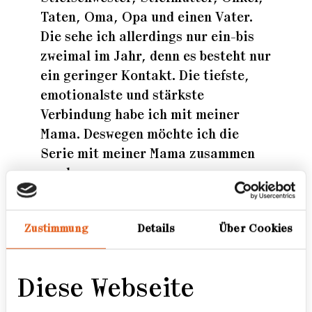
Taten, Oma, Opa und einen Vater.
Die sehe ich allerdings nur ein-bis
zweimal im Jahr, denn es besteht nur
ein geringer Kontakt. Die tiefste,
emotionalste und stärkste
Verbindung habe ich mit meiner
Mama. Deswegen möchte ich die
Serie mit meiner Mama zusammen
machen.
Ich werde mich darauf
konzentrieren, was wir beide schon
Zustimmung
Details
Über Cookies
alles zusammen erlebt haben, wie
ähnlich wir uns sehen, aber doch
Diese Webseite
unterschiedlich sind. Die Bilder
werden alle aus derselben