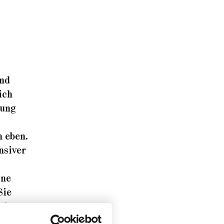
und
ich
lung
 eben.
nsiver
ine
Sie
n kann.
rhalb