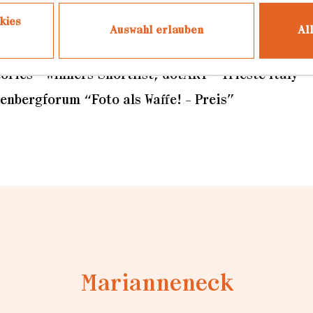
kies
Auswahl erlauben
Al
ories - Winners Shortlist, dotART - Trieste Italy
enbergforum “Foto als Waffe! – Preis”
Marianneneck