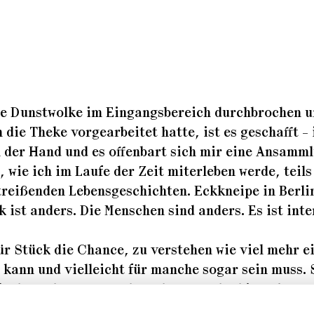
ke Dunstwolke im Eingangsbereich durchbrochen 
 die Theke vorgearbeitet hatte, ist es geschafft – 
in der Hand und es offenbart sich mir eine Ansamm
 wie ich im Laufe der Zeit miterleben werde, teils
reißenden Lebensgeschichten. Eckkneipe in Berlin
ist anders. Die Menschen sind anders. Es ist inte
ür Stück die Chance, zu verstehen wie viel mehr e
 kann und vielleicht für manche sogar sein muss. 
die das Leben, ungeachtet der Gründe, hinterlasse
 einander, auf alles, auch auf die Dinge die auße