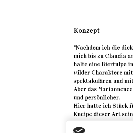
Konzept
"Nachdem ich die dic
mich bis zu Claudia an
halte eine Biertulpe 
wilder Charaktere mit,
spektakulären und mit
Aber das Marianneneck 
und persönlicher.
Hier hatte ich Stück f
Kneipe dieser Art sein
schließt eine Lücke, 
Hier gibt man Acht auf