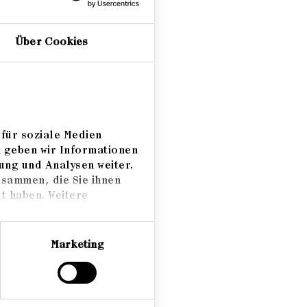
omaten
Über Cookies
n
sem
udia
für soziale Medien
m geben wir Informationen
ung und Analysen weiter.
trinke
usammen, die Sie ihnen
eht es
t haben. Weitere
Marketing