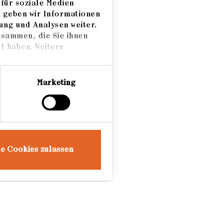
für soziale Medien
m geben wir Informationen
ung und Analysen weiter.
usammen, die Sie ihnen
t haben. Weitere
Marketing
le Cookies zulassen