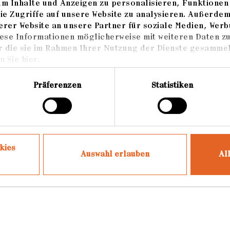
m Inhalte und Anzeigen zu personalisieren, Funktionen 
ropäischer Preis für Architekturfotografie
ie Zugriffe auf unsere Website zu analysieren. Außerde
rer Website an unsere Partner für soziale Medien, Werb
turwerk Bild Kunst
ese Informationen möglicherweise mit weiteren Daten z
r die sie im Rahmen Ihrer Nutzung der Dienste gesammel
 Sie hier.
Präferenzen
Statistiken
kies
Auswahl erlauben
Al