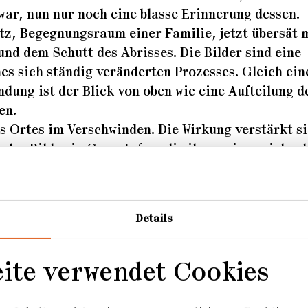
war, nun nur noch eine blasse Erinnerung dessen.
atz, Begegnungsraum einer Familie, jetzt übersät 
nd dem Schutt des Abrisses. Die Bilder sind eine
s sich ständig veränderten Prozesses. Gleich ein
dung ist der Blick von oben wie eine Aufteilung d
en.
s Ortes im Verschwinden. Die Wirkung verstärkt s
 der Bilder in Graustufen, die ihnen eine zeichen
Details
eite verwendet Cookies