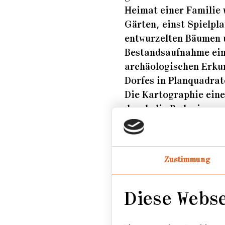
Heimat einer Familie 
Gärten, einst Spielpl
entwurzelten Bäumen u
Bestandsaufnahme eine
archäologischen Erkun
Dorfes in Planquadrat
Die Kartographie eine
durch die Reduzierung
Symbolik geben."
Werdegang
Zustimmung
Freier Fotograf
Diese Webs
Auszeichnungen