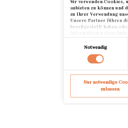
Wir verwenden Cookies, u
2013 Anerkennung Eu
anbieten zu können und d
zu Ihrer Verwendung unse
2018 Stipendium Kul
Unsere Partner führen di
bereitgestellt haben ode
Informationen dazu finden
Einwilligungsauswahl
Notwendig
Nur notwendige Coo
zulassen