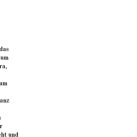
 das
 um
ra,
 um
ganz
n
r
cht und