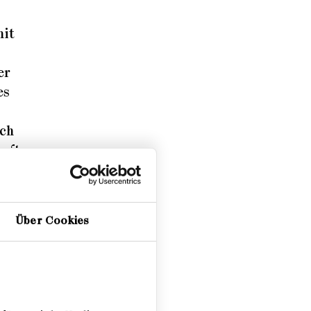
mit
er
es
ich
hafte
Über Cookies