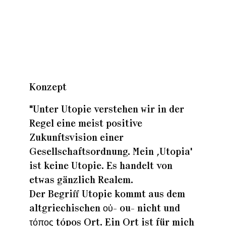
Zuhaus
Zuhaus
Konzept
Zuhaus
"Unter Utopie verstehen wir in der
Regel eine meist positive
Zukunftsvision einer
Gesellschaftsordnung. Mein ,Utopia'
ist keine Utopie. Es handelt von
etwas gänzlich Realem.
Der Begriff Utopie kommt aus dem
altgriechischen οὐ- ou- nicht und
τόπος tópos Ort. Ein Ort ist für mich