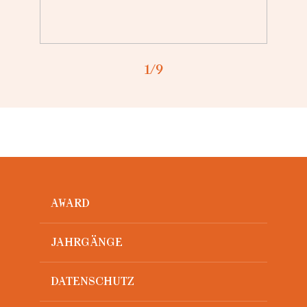
1
/9
AWARD
JAHRGÄNGE
DATENSCHUTZ