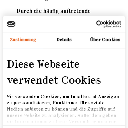
Durch die häufig auftretende
Ausgrenzung aus dem urbanen Raum
sind sie oftmals dazu gezwungen,
auch örtlich am äußersten Rand der
Zustimmung
Details
Über Cookies
Gesellschaft zu leben. Außerhalb von
Galway, neben einer Mülldeponie,
befindet sich die Carrowbrowne
Diese Webseite
Halting Site, das Zuhause von acht
Traveller-Familien. Ein temporäres
verwendet Cookies
Zuhause.
Meine Serie ,The Children of
Wir verwenden Cookies, um Inhalte und Anzeigen
Carrowbrowne' gibt Einblicke in das
zu personalisieren, Funktionen für soziale
Leben der dort aufwachsenden
Medien anbieten zu können und die Zugriffe auf
Kinder."
unsere Website zu analysieren. Außerdem geben
wir Informationen zu Ihrer Verwendung unserer