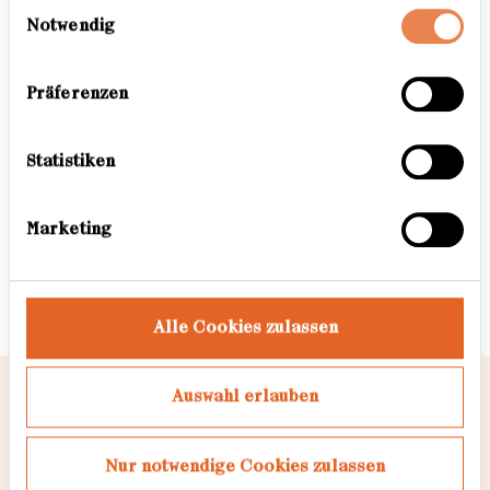
Einwilligungsauswahl
Werbung und Analysen weiter. Unsere Partner
This Project is my attempt to look
Notwendig
führen diese Informationen möglicherweise mit
into the meaning of country borders
weiteren Daten zusammen, die Sie ihnen
bereitgestellt haben oder die sie im Rahmen Ihrer
and the environment surrounding
Präferenzen
Nutzung der Dienste gesammelt haben. Weitere
them, as seen from a young adult’s
Informationen dazu finden Sie hier.
perspective growing up."
Statistiken
Werdegang
Marketing
Freie Fotografin
Alle Cookies zulassen
Auswahl erlauben
Novelle einer Jugend
Nur notwendige Cookies zulassen