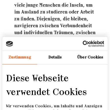
viele junge Menschen die Inseln, um
im Ausland zu studieren oder Arbeit
zu finden. Diejenigen, die bleiben,
navigieren zwischen Verbundenheit
und individuellen Träumen, zwischen
Zugehörigkeit und eigener Identität.
Innerhalb dieser Grenzen haben sie
einen Kosmos geschaffen, der
Zustimmung
Details
Über Cookies
geprägt ist von extremer
menschlicher Nähe und der Suche
nach Antworten auf die eigenen
Diese Webseite
Lebensfragen. Die meisten jungen
Färinger fühlen sich vom Ausland
verwendet Cookies
angezogen, träumen davon,
zumindest eine Zeit lang ihren
Wir verwenden Cookies, um Inhalte und Anzeigen
Geburtsort zu verlassen. Doch es