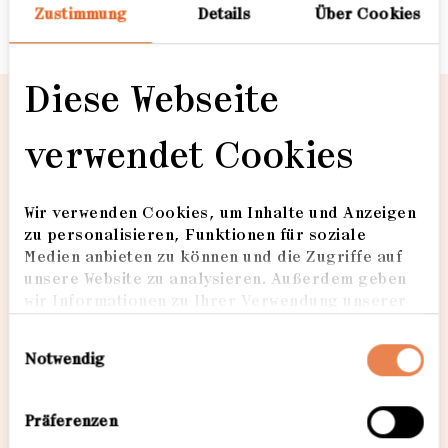
Zustimmung
Details
Über Cookies
Zuhaus
Diese Webseite
Ich denke auch
Zuhaus
verwendet Cookies
Familienbilder
Wir verwenden Cookies, um Inhalte und Anzeigen
Zuhaus
zu personalisieren, Funktionen für soziale
Loading...
Medien anbieten zu können und die Zugriffe auf
unsere Website zu analysieren. Außerdem geben
wir Informationen zu Ihrer Verwendung unserer
Website an unsere Partner für soziale Medien,
Einwilligungsauswahl
Werbung und Analysen weiter. Unsere Partner
Notwendig
führen diese Informationen möglicherweise mit
weiteren Daten zusammen, die Sie ihnen
bereitgestellt haben oder die sie im Rahmen Ihrer
Präferenzen
Nutzung der Dienste gesammelt haben. Weitere
1
/12