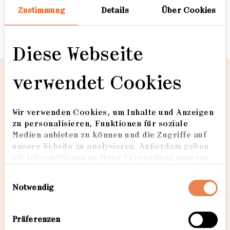
Zustimmung
Details
Über Cookies
Zuhaus
Diese Webseite
Zuhaus
verwendet Cookies
74
Zuhaus
Wir verwenden Cookies, um Inhalte und Anzeigen
zu personalisieren, Funktionen für soziale
Medien anbieten zu können und die Zugriffe auf
unsere Website zu analysieren. Außerdem geben
wir Informationen zu Ihrer Verwendung unserer
Loading...
Website an unsere Partner für soziale Medien,
Einwilligungsauswahl
Werbung und Analysen weiter. Unsere Partner
Notwendig
führen diese Informationen möglicherweise mit
weiteren Daten zusammen, die Sie ihnen
bereitgestellt haben oder die sie im Rahmen Ihrer
Präferenzen
Nutzung der Dienste gesammelt haben. Weitere