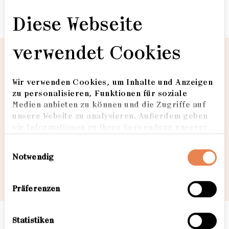
Diese Webseite
Zuhaus
verwendet Cookies
Zuhaus
Wir verwenden Cookies, um Inhalte und Anzeigen
zu personalisieren, Funktionen für soziale
Loading...
Medien anbieten zu können und die Zugriffe auf
Zuhaus
unsere Website zu analysieren. Außerdem geben
wir Informationen zu Ihrer Verwendung unserer
Website an unsere Partner für soziale Medien,
Einwilligungsauswahl
Werbung und Analysen weiter. Unsere Partner
Notwendig
führen diese Informationen möglicherweise mit
1
/11
weiteren Daten zusammen, die Sie ihnen
bereitgestellt haben oder die sie im Rahmen Ihrer
Präferenzen
Nutzung der Dienste gesammelt haben. Weitere
Informationen dazu finden Sie hier.
Statistiken