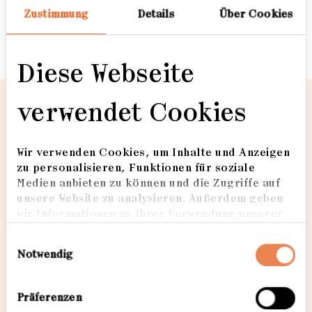
Zustimmung
Details
Über Cookies
Zuhaus
Diese Webseite
Zuhaus
verwendet Cookies
Rote Rose
Zuhaus
Wir verwenden Cookies, um Inhalte und Anzeigen
zu personalisieren, Funktionen für soziale
Loading...
Medien anbieten zu können und die Zugriffe auf
unsere Website zu analysieren. Außerdem geben
wir Informationen zu Ihrer Verwendung unserer
Website an unsere Partner für soziale Medien,
Einwilligungsauswahl
Werbung und Analysen weiter. Unsere Partner
Notwendig
führen diese Informationen möglicherweise mit
weiteren Daten zusammen, die Sie ihnen
bereitgestellt haben oder die sie im Rahmen Ihrer
Präferenzen
Nutzung der Dienste gesammelt haben. Weitere